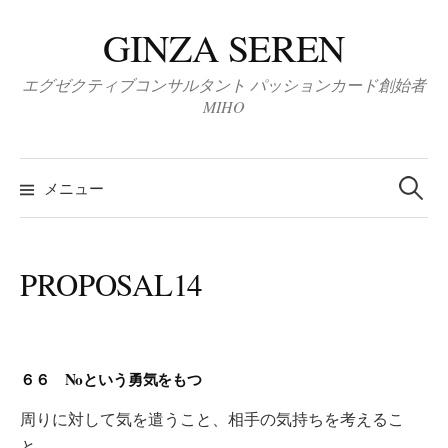
コ
GINZA SEREN
ン
テ
エグゼクティブコンサルタント パッションカード創始者
ン
MIHO
ツ
へ
検
ス
索:
メニュー
キ
ッ
プ
PROPOSAL14
６６ Noという勇気をもつ
周りに対して気を遣うこと、相手の気持ちを考えるこ
と。