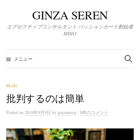
コ
GINZA SEREN
ン
テ
エグゼクティブコンサルタント パッションカード創始者
ン
MIHO
ツ
へ
検
ス
索:
メニュー
キ
ッ
プ
BLOG
批判するのは簡単
/
Posted
on
2019年9月9日
by
ginzaseren
0件のコメント