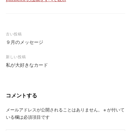
投
古い投稿
９月のメッセージ
稿
ナ
新しい投稿
ビ
私が大好きなカード
ゲ
ー
シ
コメントする
ョ
ン
メールアドレスが公開されることはありません。
※
が付いて
いる欄は必須項目です