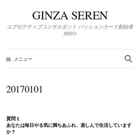
コ
GINZA SEREN
ン
テ
エグゼクティブコンサルタント パッションカード創始者
ン
MIHO
ツ
へ
検
ス
索:
メニュー
キ
ッ
プ
20170101
質問１
あなたは毎日やる気に満ちあふれ、楽しんで生活しています
か？