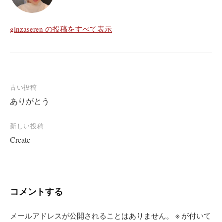
ginzaseren の投稿をすべて表示
投
古い投稿
ありがとう
稿
ナ
新しい投稿
ビ
Create
ゲ
ー
シ
コメントする
ョ
ン
メールアドレスが公開されることはありません。
※
が付いて