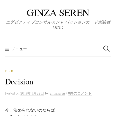
コ
GINZA SEREN
ン
テ
エグゼクティブコンサルタント パッションカード創始者
ン
MIHO
ツ
へ
検
ス
索:
メニュー
キ
ッ
プ
BLOG
Decision
/
Posted
on
2018年1月22日
by
ginzaseren
0件のコメント
今、決められないのならば