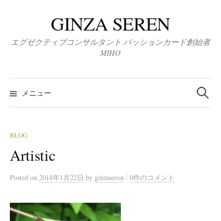
コ
GINZA SEREN
ン
テ
エグゼクティブコンサルタント パッションカード創始者
ン
MIHO
ツ
へ
検
ス
索:
メニュー
キ
ッ
プ
BLOG
Artistic
/
Posted
on
2018年1月22日
by
ginzaseren
0件のコメント