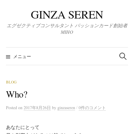
コ
GINZA SEREN
ン
テ
エグゼクティブコンサルタント パッションカード創始者
ン
MIHO
ツ
へ
検
ス
索:
メニュー
キ
ッ
プ
BLOG
Who?
/
Posted
on
2017年8月26日
by
ginzaseren
0件のコメント
あなたにとって