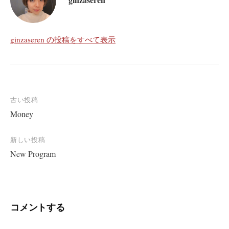
ginzaseren の投稿をすべて表示
投
古い投稿
Money
稿
ナ
新しい投稿
ビ
New Program
ゲ
ー
シ
コメントする
ョ
ン